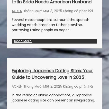
Latin Bride Needs American Husband
AOXEN
Tháng Mười Một 3, 2025
Không có phản hồi
Several misconceptions surround the spanish
wedding needs american father storyline,
portraying Latina people as eager…
Read More
Exploring Japanese Dating Sites: Your
Guide to Uncovering Love in 2025
AOXEN
Tháng Mười Một 2, 2025
Không có phản hồi
In the realm of online connections, a Japanese
japanese dating site can present an invigorating…