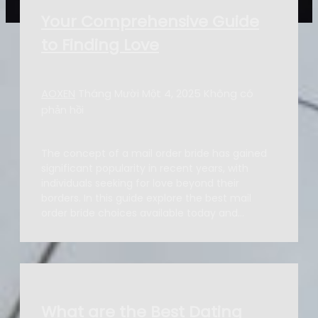
Your Comprehensive Guide
to Finding Love
AOXEN
Tháng Mười Một 4, 2025
Không có
phản hồi
The concept of a mail order bride has gained
significant popularity in recent years, with
individuals seeking for love beyond their
borders. In this guide explore the best mail
order bride choices available today and…
What are the Best Dating