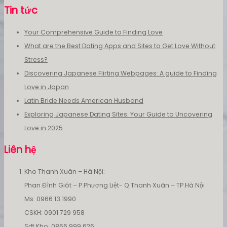
Tin tức
Your Comprehensive Guide to Finding Love
What are the Best Dating Apps and Sites to Get Love Without
Stress?
Discovering Japanese Flirting Webpages: A guide to Finding
Love in Japan
Latin Bride Needs American Husband
Exploring Japanese Dating Sites: Your Guide to Uncovering
Love in 2025
Liên hệ
Kho Thanh Xuân – Hà Nội:
Phan Đình Giót – P.Phương Liệt- Q.Thanh Xuân – TP.Hà Nội
Ms: 0966 13 1990
CSKH: 0901 729 958
Sđt Kho: 0866 999 626