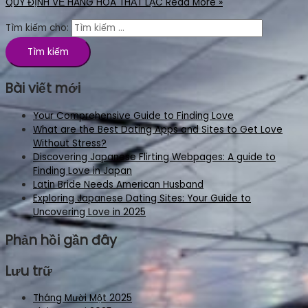
QUY ĐỊNH VỀ HÀNG HÓA THẤT LẠC
Read More »
Tìm kiếm cho:
Bài viết mới
Your Comprehensive Guide to Finding Love
What are the Best Dating Apps and Sites to Get Love
Without Stress?
Discovering Japanese Flirting Webpages: A guide to
Finding Love in Japan
Latin Bride Needs American Husband
Exploring Japanese Dating Sites: Your Guide to
Uncovering Love in 2025
Phản hồi gần đây
Lưu trữ
Tháng Mười Một 2025