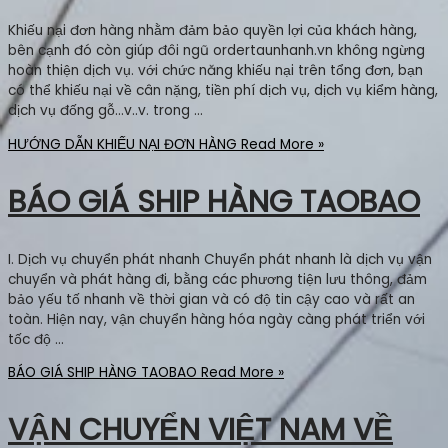
Khiếu nại đơn hàng nhằm đảm bảo quyền lợi của khách hàng,
bên cạnh đó còn giúp đôi ngũ ordertaunhanh.vn không ngừng
hoàn thiện dịch vụ. với chức năng khiếu nại trên tổng đơn, bạn
có thể khiếu nại về cân nặng, tiền phí dịch vụ, dịch vụ kiểm hàng,
dịch vụ đống gỗ…v..v. trong …
HƯỚNG DẪN KHIẾU NẠI ĐƠN HÀNG
Read More »
BÁO GIÁ SHIP HÀNG TAOBAO
I. Dịch vụ chuyển phát nhanh Chuyển phát nhanh là dịch vụ vận
chuyển và phát hàng đi, bằng các phương tiện lưu thông, đảm
bảo yếu tố nhanh về thời gian và có độ tin cậy cao và rất an
toàn. Hiện nay, vận chuyển hàng hóa ngày càng phát triển với
tốc độ …
BÁO GIÁ SHIP HÀNG TAOBAO
Read More »
VẬN CHUYỂN VIỆT NAM VỀ