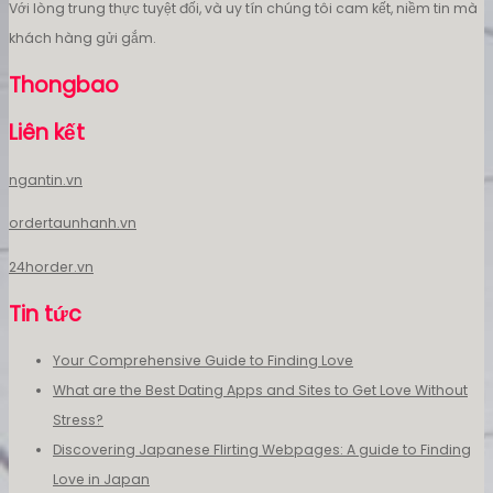
Với lòng trung thực tuyệt đối, và uy tín chúng tôi cam kết, niềm tin mà
khách hàng gửi gắm.
Thongbao
Liên kết
ngantin.vn
ordertaunhanh.vn
24horder.vn
Tin tức
Your Comprehensive Guide to Finding Love
What are the Best Dating Apps and Sites to Get Love Without
Stress?
Discovering Japanese Flirting Webpages: A guide to Finding
Love in Japan