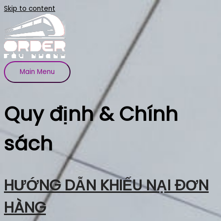
Skip to content
Main Menu
Quy định & Chính
sách
HƯỚNG DẪN KHIẾU NẠI ĐƠN
HÀNG