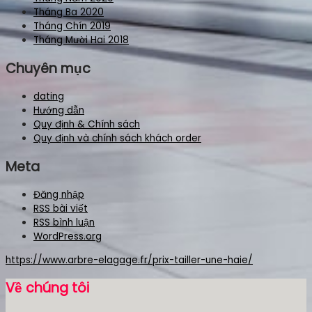
Tháng Ba 2020
Tháng Chín 2019
Tháng Mười Hai 2018
Chuyên mục
dating
Hướng dẫn
Quy định & Chính sách
Quy định và chính sách khách order
Meta
Đăng nhập
RSS bài viết
RSS bình luận
WordPress.org
https://www.arbre-elagage.fr/prix-tailler-une-haie/
Về chúng tôi