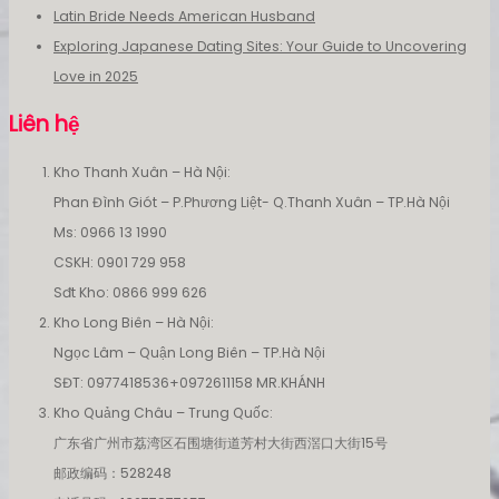
Latin Bride Needs American Husband
Exploring Japanese Dating Sites: Your Guide to Uncovering
Love in 2025
Liên hệ
Kho Thanh Xuân – Hà Nội:
Phan Đình Giót – P.Phương Liệt- Q.Thanh Xuân – TP.Hà Nội
Ms: 0966 13 1990
CSKH: 0901 729 958
Sđt Kho: 0866 999 626
Kho Long Biên – Hà Nội:
Ngọc Lâm – Quận Long Biên – TP.Hà Nội
SĐT: 0977418536+0972611158 MR.KHÁNH
Kho Quảng Châu – Trung Quốc:
广东省广州市荔湾区石围塘街道芳村大街西滘口大街15号
邮政编码：528248