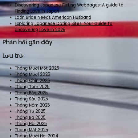
Discovering Japanese Flirting Webpages: A guide to
Finding Love in Japan
Latin Bride Needs American Husband
Exploring Japanese Dating Sites: Your Guide to
Uncovering Love in 2025
Phản hồi gần đây
Lưu trữ
Tháng Mười Một 2025
Tháng Mười 2025
Tháng Chín 2025
Tháng Tám 2025
Tháng Bảy 2025
Tháng Sáu 2025
Tháng Năm 2025
Tháng Tư 2025
Tháng Ba 2025
Tháng Hai 2025
Tháng Một 2025
Tháng Mười Hai 2024