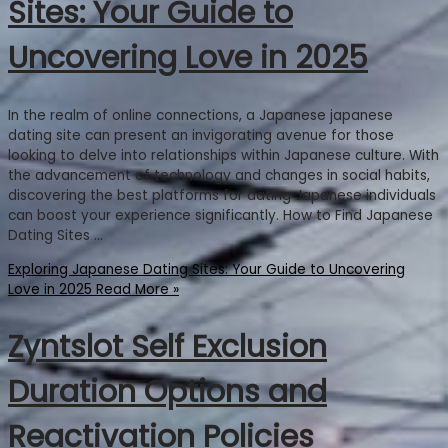
Sites: Your Guide to
Uncovering Love in 2025
In the realm of online connections, a Japanese japanese
dating site can present an invigorating avenue for those
looking to delve into relationships within Japanese culture. With
the advancement of technology and changes in social habits,
discovering the best platforms for dating Japanese individuals
can boost your experience significantly. How to Find Japanese
Dating Sites …
Exploring Japanese Dating Sites: Your Guide to Uncovering
Love in 2025
Read More »
Zyntslot Self Exclusion
Duration Options and
Reactivation Policies