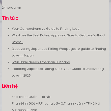
24horder.vn
Tin tức
Your Comprehensive Guide to Finding Love
What are the Best Dating Apps and Sites to Get Love Without
Stress?
Discovering Japanese Flirting Webpages: A guide to Finding
Love in Japan
Latin Bride Needs American Husband
Exploring Japanese Dating Sites: Your Guide to Uncovering
Love in 2025
Liên hệ
Kho Thanh Xuân – Hà Nội:
Phan Đình Giót – P.Phương Liệt- Q.Thanh Xuân – TP.Hà Nội
Ms: 0966 13 1990