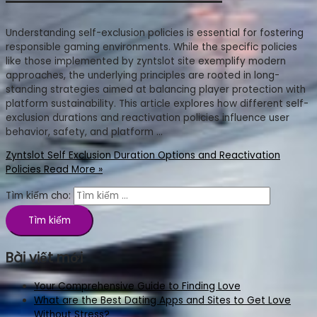
Understanding self-exclusion policies is essential for fostering
responsible gaming environments. While the specific policies
like those implemented by zyntslot site exemplify modern
approaches, the underlying principles are rooted in long-
standing strategies aimed at balancing player protection with
platform sustainability. This article explores how different self-
exclusion durations and reactivation policies influence user
behavior, safety, and platform …
Zyntslot Self Exclusion Duration Options and Reactivation
Policies
Read More »
Tìm kiếm cho:
Bài viết mới
Your Comprehensive Guide to Finding Love
What are the Best Dating Apps and Sites to Get Love
Without Stress?