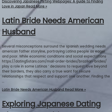
Discovering Japanese Flirting Webpages: A guide to Finding
Love in Japan
Read More »
Latin Bride Needs American
Husband
Several misconceptions surround the spanish wedding needs
american father storyline, portraying Latina people as eager
and poor. While economic conditions and social expectations
https://dating5stars.com/mail-order-brides/brazilian-brides/
play a role in some Latinas ‘ decisions to request love beyond
their borders, they also carry a true want for secure
relationships that respect and support one another. Finding the
…
Latin Bride Needs American Husband
Read More »
Exploring Japanese Dating